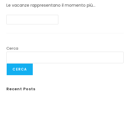
Le vacanze rappresentano il momento più…
Continua A Leggere
Cerca
CERCA
Recent Posts
Responsabilità civile animali domestici
Guida completa alla RC Monopattini
Incidenti in vacanza
Weekend fuori porta?
Allergie primaverili e salute