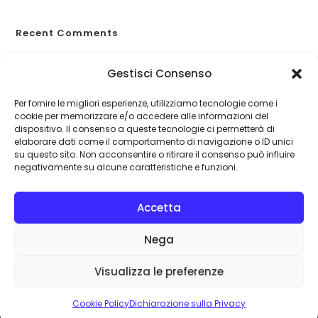
Recent Comments
A WordPress Commenter
su
Proteggiti dagli eventi
Gestisci Consenso
catastrofali
Per fornire le migliori esperienze, utilizziamo tecnologie come i
cookie per memorizzare e/o accedere alle informazioni del
dispositivo. Il consenso a queste tecnologie ci permetterà di
elaborare dati come il comportamento di navigazione o ID unici
su questo sito. Non acconsentire o ritirare il consenso può influire
negativamente su alcune caratteristiche e funzioni.
Accetta
Nega
Visualizza le preferenze
©
assicurar-si.it
| Assicurar...si! srl: Sede legale: Via IV Novembre
112/A, 38121 Trento (TN)
+39 0461 994315
- P.IVA: 02041870227 |
Cookie Policy
Dichiarazione sulla Privacy
Privacy e Cookie Policy
| Powered by
G.S.V. Digital Solution