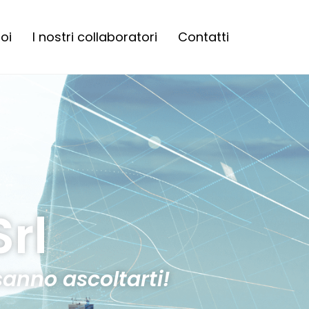
oi
I nostri collaboratori
Contatti
Srl
anno ascoltarti!