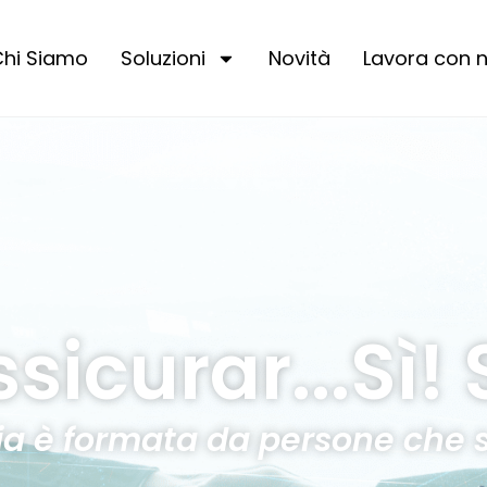
hi Siamo
Soluzioni
Novità
Lavora con n
sicurar...Sì! 
ia è formata da persone che s