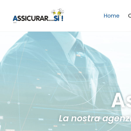
Home
C
As
La nostra agenz