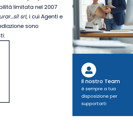
lità limitata nel 2007
urar…sì! srl
, i cui Agenti e
mediazione sono
ti
.
Il nostro Team
è sempre a tua
disposizione per
supportarti