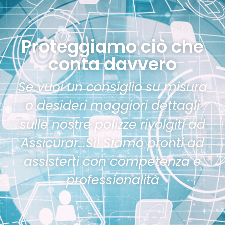
Proteggiamo ciò che
conta davvero
Se vuoi un consiglio su misura
o desideri maggiori dettagli
sulle nostre polizze rivolgiti ad
Assicurar…Sì! Siamo pronti ad
assisterti con competenza e
professionalità