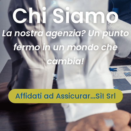
Chi Siamo
La nostra agenzia? Un punto
fermo in un mondo che
cambia!
Affidati ad Assicurar...Sì! Srl