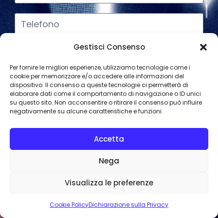
Gestisci Consenso
Per fornire le migliori esperienze, utilizziamo tecnologie come i
cookie per memorizzare e/o accedere alle informazioni del
dispositivo. Il consenso a queste tecnologie ci permetterà di
elaborare dati come il comportamento di navigazione o ID unici
su questo sito. Non acconsentire o ritirare il consenso può influire
negativamente su alcune caratteristiche e funzioni.
Accetta
Dichiaro di aver preso visione dell’
Informativa Privacy
e
Nega
autorizzo Assicurar...si! srl al trattamento dei miei dati
personali, che saranno trattati ex Artt. 13-14 del
Visualizza le preferenze
Regolamento (UE) n. 679/2016 (c.d. G.D.P.R.) sulla
Cookie Policy
Dichiarazione sulla Privacy
protezione dei dati personali, per le finalità ivi indicate.