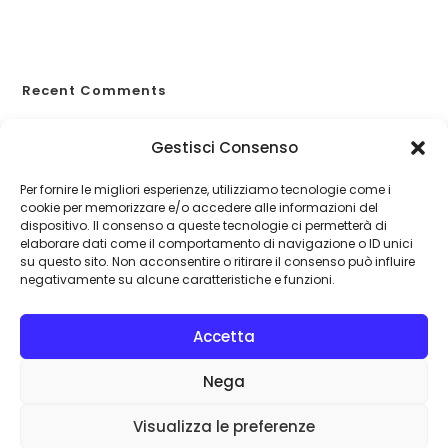
Weekend fuori porta?
Allergie primaverili e salute
Recent Comments
A WordPress Commenter
su
Proteggiti dagli eventi
Gestisci Consenso
catastrofali
Per fornire le migliori esperienze, utilizziamo tecnologie come i
cookie per memorizzare e/o accedere alle informazioni del
dispositivo. Il consenso a queste tecnologie ci permetterà di
elaborare dati come il comportamento di navigazione o ID unici
su questo sito. Non acconsentire o ritirare il consenso può influire
negativamente su alcune caratteristiche e funzioni.
Accetta
Nega
Visualizza le preferenze