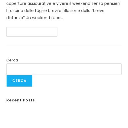
coperture assicurative e vivere il weekend senza pensieri
l fascino delle fughe brevi e l’illusione della “breve
distanza” Un weekend fuori…
Continua A Leggere
Cerca
CERCA
Recent Posts
Responsabilità civile animali domestici
Guida completa alla RC Monopattini
Incidenti in vacanza