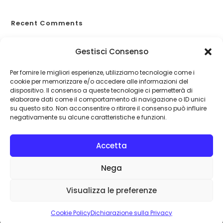
Recent Comments
A WordPress Commenter
su
Proteggiti dagli eventi
Gestisci Consenso
catastrofali
Per fornire le migliori esperienze, utilizziamo tecnologie come i
cookie per memorizzare e/o accedere alle informazioni del
dispositivo. Il consenso a queste tecnologie ci permetterà di
elaborare dati come il comportamento di navigazione o ID unici
su questo sito. Non acconsentire o ritirare il consenso può influire
negativamente su alcune caratteristiche e funzioni.
Accetta
Nega
Visualizza le preferenze
©
assicurar-si.it
| Assicurar...si! srl: Sede legale: Via IV Novembre
112/A, 38121 Trento (TN)
+39 0461 994315
- P.IVA: 02041870227 |
Cookie Policy
Dichiarazione sulla Privacy
Privacy e Cookie Policy
| Powered by
G.S.V. Digital Solution