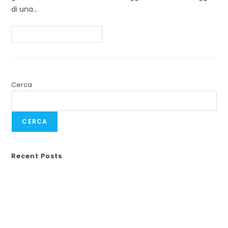
di una…
Continua A Leggere
Cerca
CERCA
Recent Posts
Responsabilità civile animali domestici
Guida completa alla RC Monopattini
Incidenti in vacanza
Weekend fuori porta?
Allergie primaverili e salute