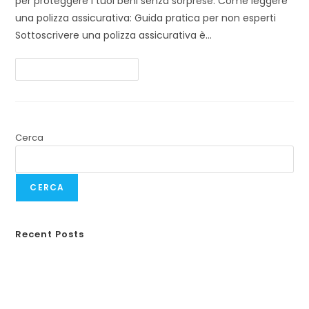
per proteggere i tuoi beni senza sorprese. Come leggere
una polizza assicurativa: Guida pratica per non esperti
Sottoscrivere una polizza assicurativa è…
Continua A Leggere
Cerca
CERCA
Recent Posts
Responsabilità civile animali domestici
Guida completa alla RC Monopattini
Incidenti in vacanza
Weekend fuori porta?