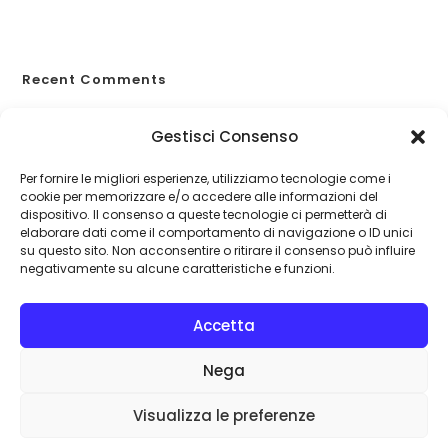
Allergie primaverili e salute
Recent Comments
A WordPress Commenter
su
Proteggiti dagli eventi
Gestisci Consenso
catastrofali
Per fornire le migliori esperienze, utilizziamo tecnologie come i
cookie per memorizzare e/o accedere alle informazioni del
dispositivo. Il consenso a queste tecnologie ci permetterà di
elaborare dati come il comportamento di navigazione o ID unici
su questo sito. Non acconsentire o ritirare il consenso può influire
negativamente su alcune caratteristiche e funzioni.
Accetta
Nega
Visualizza le preferenze
©
assicurar-si.it
| Assicurar...si! srl: Sede legale: Via IV Novembre