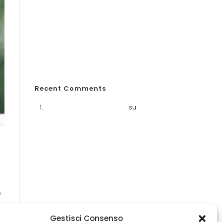
Responsabilità civile animali domestici
Guida completa alla RC Monopattini
Incidenti in vacanza
Weekend fuori porta?
Allergie primaverili e salute
Recent Comments
A WordPress Commenter
su
Proteggiti
dagli eventi catastrofali
e
Gestisci Consenso