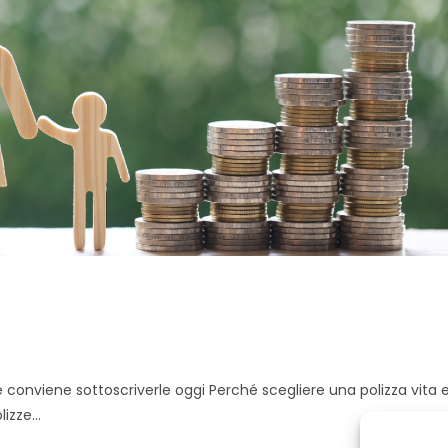
ché conviene sottoscriverle oggi Perché scegliere una polizza vita 
lizze…