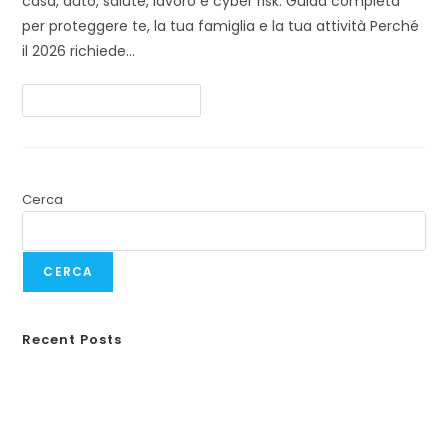
casa, auto, salute, lavoro e cyber risk. Guida completa
per proteggere te, la tua famiglia e la tua attività Perché
il 2026 richiede…
Continua A Leggere
Cerca
CERCA
Recent Posts
Responsabilità civile animali domestici
Guida completa alla RC Monopattini
Incidenti in vacanza
Weekend fuori porta?