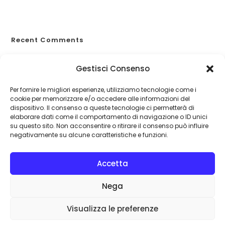
Allergie primaverili e salute
Recent Comments
A WordPress Commenter
su
Proteggiti dagli eventi
Gestisci Consenso
catastrofali
Per fornire le migliori esperienze, utilizziamo tecnologie come i
cookie per memorizzare e/o accedere alle informazioni del
dispositivo. Il consenso a queste tecnologie ci permetterà di
elaborare dati come il comportamento di navigazione o ID unici
su questo sito. Non acconsentire o ritirare il consenso può influire
negativamente su alcune caratteristiche e funzioni.
Accetta
Nega
Visualizza le preferenze
©
assicurar-si.it
| Assicurar...si! srl: Sede legale: Via IV Novembre