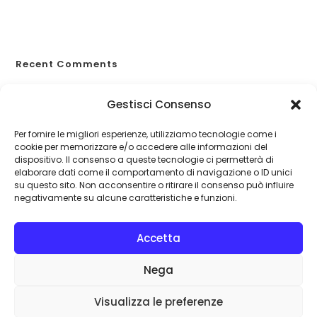
Weekend fuori porta?
Allergie primaverili e salute
Recent Comments
A WordPress Commenter
su
Proteggiti dagli eventi
Gestisci Consenso
catastrofali
Per fornire le migliori esperienze, utilizziamo tecnologie come i
cookie per memorizzare e/o accedere alle informazioni del
dispositivo. Il consenso a queste tecnologie ci permetterà di
elaborare dati come il comportamento di navigazione o ID unici
su questo sito. Non acconsentire o ritirare il consenso può influire
negativamente su alcune caratteristiche e funzioni.
Accetta
Nega
Visualizza le preferenze