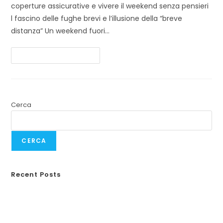
coperture assicurative e vivere il weekend senza pensieri
l fascino delle fughe brevi e l’illusione della “breve
distanza” Un weekend fuori…
Continua A Leggere
Cerca
CERCA
Recent Posts
Responsabilità civile animali domestici
Guida completa alla RC Monopattini
Incidenti in vacanza